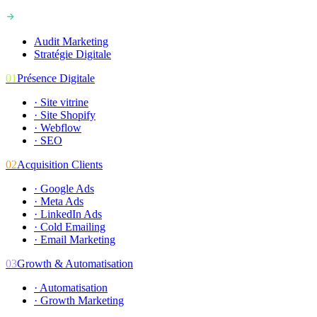
Audit Marketing
Stratégie Digitale
01
Présence Digitale
·
Site vitrine
·
Site Shopify
·
Webflow
·
SEO
02
Acquisition Clients
·
Google Ads
·
Meta Ads
·
LinkedIn Ads
·
Cold Emailing
·
Email Marketing
03
Growth & Automatisation
·
Automatisation
·
Growth Marketing