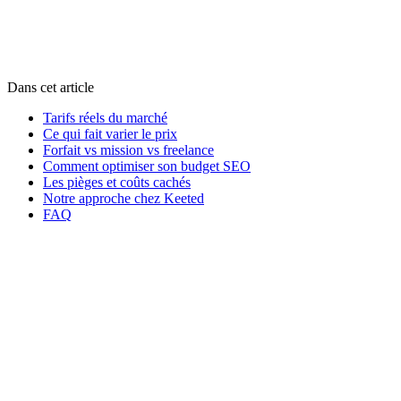
Dans cet article
Tarifs réels du marché
Ce qui fait varier le prix
Forfait vs mission vs freelance
Comment optimiser son budget SEO
Les pièges et coûts cachés
Notre approche chez Keeted
FAQ
Prestation
Budget