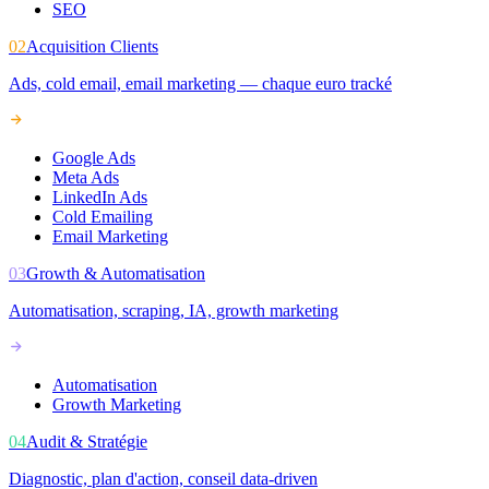
SEO
02
Acquisition Clients
Ads, cold email, email marketing — chaque euro tracké
Google Ads
Meta Ads
LinkedIn Ads
Cold Emailing
Email Marketing
03
Growth & Automatisation
Automatisation, scraping, IA, growth marketing
Automatisation
Growth Marketing
04
Audit & Stratégie
Diagnostic, plan d'action, conseil data-driven