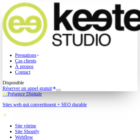
Prestations
Cas clients
À propos
Contact
Disponible
Réserver un appel gratuit
01
Présence Digitale
Sites web qui convertissent + SEO durable
Site vitrine
Site Shopify
Webflow